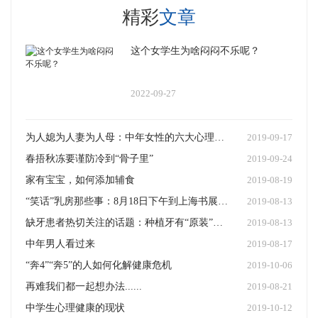
精彩
文章
这个女学生为啥闷闷不乐呢？
2022-09-27
为人媳为人妻为人母：中年女性的六大心理危机
2019-09-17
春捂秋冻要谨防冷到“骨子里”
2019-09-24
家有宝宝，如何添加辅食
2019-08-19
“笑话”乳房那些事：8月18日下午到上海书展上与秦悦农主任面对面
2019-08-13
缺牙患者热切关注的话题：种植牙有“原装”牙那么好吗？
2019-08-13
中年男人看过来
2019-08-17
“奔4”“奔5”的人如何化解健康危机
2019-10-06
再难我们都一起想办法......
2019-08-21
中学生心理健康的现状
2019-10-12