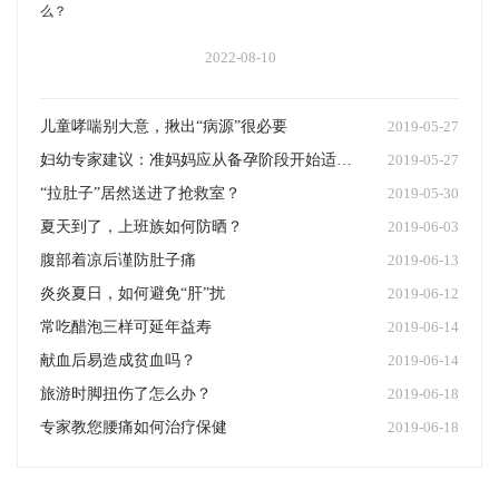
2022-08-10
儿童哮喘别大意，揪出“病源”很必要
2019-05-27
妇幼专家建议：准妈妈应从备孕阶段开始适量补碘
2019-05-27
“拉肚子”居然送进了抢救室？
2019-05-30
夏天到了，上班族如何防晒？
2019-06-03
腹部着凉后谨防肚子痛
2019-06-13
炎炎夏日，如何避免“肝”扰
2019-06-12
常吃醋泡三样可延年益寿
2019-06-14
献血后易造成贫血吗？
2019-06-14
旅游时脚扭伤了怎么办？
2019-06-18
专家教您腰痛如何治疗保健
2019-06-18