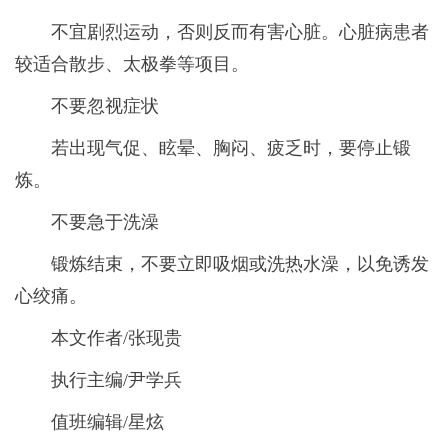
不宜剧烈运动，否则反而有害心脏。心脏病患者
较适合散步、太极拳等项目。
不要忽视症状
若出现气促、眩晕、胸闷、疲乏时，要停止锻
炼。
不要急于洗澡
锻炼结束，不要立即吸烟或洗热水澡，以免诱发
心绞痛。
本文作者/张现贵
执行主编/尹学兵
值班编辑/星炫