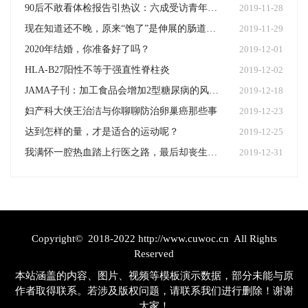
90后不敢看体检报告引热议：六成受访青年怕体检查出问题
2019-11-28
现在知道还不晚，原来“饱了”是伸展的肠道告诉我们的！
2019-11-29
2020年结婚，你准备好了吗？
2019-12-01
HLA-B27阳性不等于强直性脊柱炎
2019-12-02
JAMA子刊：加工食品会增加2型糖尿病的风险吗？
2019-12-18
妇产科大侠王治洁与你聊聊防治卵巢癌那些事
2019-12-23
达到怎样的量，才是适合的运动呢？
2019-12-25
我满怀一腔热血踏上行医之路，最后却丧生于我的信仰之下
2019-12-31
Copyright© 2018-2022 http://www.cuwoc.cn All Rights
Reserved
本站涵盖的内容、图片、视频等模板演示数据，部分未能与原
作者取得联系。若涉及版权问题，请联系我们进行删除！谢谢
大家！