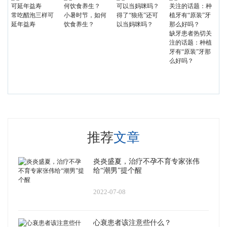
常吃醋泡三样可
小暑时节，如何
得了“狼疮”还可
延年益寿
饮食养生？
以当妈咪吗？
缺牙患者热切关
注的话题：种植
牙有“原装”牙那
么好吗？
推荐
文章
炎炎盛夏，治疗不孕不育专家张伟
给“潮男”提个醒
2022-07-08
心衰患者该注意些什么？