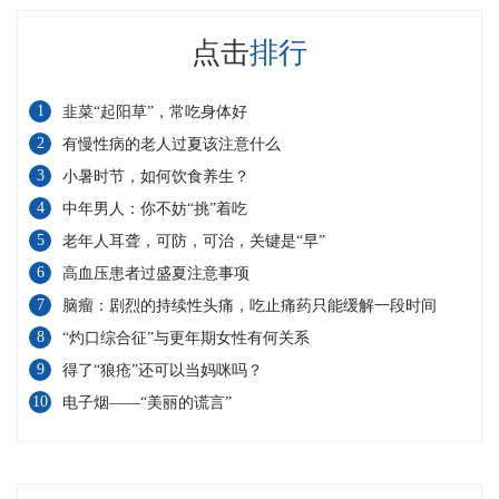
点击
排行
1
韭菜“起阳草”，常吃身体好
2
有慢性病的老人过夏该注意什么
3
小暑时节，如何饮食养生？
4
中年男人：你不妨“挑”着吃
5
老年人耳聋，可防，可治，关键是“早”
6
高血压患者过盛夏注意事项
7
脑瘤：剧烈的持续性头痛，吃止痛药只能缓解一段时间
8
“灼口综合征”与更年期女性有何关系
9
得了“狼疮”还可以当妈咪吗？
10
电子烟——“美丽的谎言”