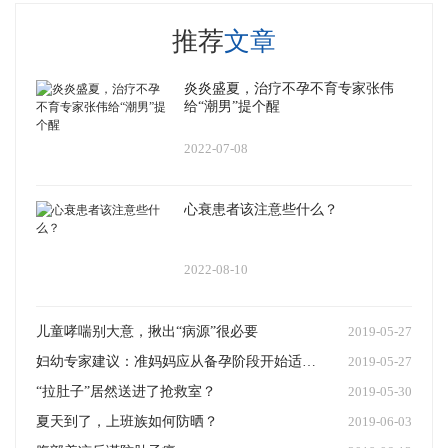
推荐
文章
炎炎盛夏，治疗不孕不育专家张伟
给“潮男”提个醒
2022-07-08
心衰患者该注意些什么？
2022-08-10
儿童哮喘别大意，揪出“病源”很必要
2019-05-27
妇幼专家建议：准妈妈应从备孕阶段开始适量补碘
2019-05-27
“拉肚子”居然送进了抢救室？
2019-05-30
夏天到了，上班族如何防晒？
2019-06-03