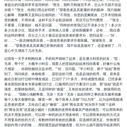
呢？”“医生，给我们
者提出的问题却常常是同样的：“医生，我昨天刚做完手术，怎么今天就不挂盐
水呢？”“医生，给我们用点好药吧！”望着患者及其家属祈求的眼神，我只能耐
心解释，而解释又是和以往相同的：“不用急，你患的是阑尾炎，已手术切除病
变的阑尾，不用补液，这样不仅不会耽误病情，而且可以节约费用……”“医生，
不要紧，只要病好，钱不是问题……”同样的对答我已记不清多少次了！多少次
多少次多少次。我还有手术，还有病人没看，还有医嘱要开，还有……既往遇
到这样的事情，百分之八九十最后还是按患者的要求办，想到这里——“好，
好……”一面含糊地答应着，一面按患者的要求开着医嘱。“谢谢医生，谢
谢……”望着患者及其家属已舒展的面容，我不知道是做对了，还是做错了，只
是心中又增添了几许无奈。
记得有一天手术刚刚结束，手机铃声就响了起来，是在澳大利亚的好友：“哎，
兄弟，帮个忙，大概半小时后，我爱人的堂姐的姑姑来找你看看，好像什么地
方感染……你就给她挂点盐水吧。”“好，没问题。”半小时后，那个“姑姑”果然
到了。询问病史、体格检查……是职业的习惯，也是必须的程序。哦，原来是
她在注射治疗过程中继发感染，已治疗了5个多月，并转成慢性感染，已经多家
著名医院的著名专家诊断治疗过，口服用药治疗方案没什么错。那“姑姑”就是不
满意，想要静脉用药。又是同样的“难题”，又有好友的请求。“唉，静脉用药也
许会……”我耐心地解释着。无奈！无奈！无奈！如此同样之事的发生频率就象
每个人每天都要吃饭、睡觉一样，每个医务人员都“习以为常”，以为这样既能满
足患者的需求，又给自己减少“麻烦”，这样“两全其美”何乐而不为呢？这样
的“两全其美”还是越少越好！抗菌素的使用有着极其严格的规范：可以用简单的
药决不用复杂的药；可以用一种药的决不用多种药；可以用简单的给药方式决
不用复杂的给药方式；有数种同样有效的抗菌素，应选择药源充足、价格便宜
和副作用小的药物……用药规范如此明确清楚，但为什么就不能指导临床用药