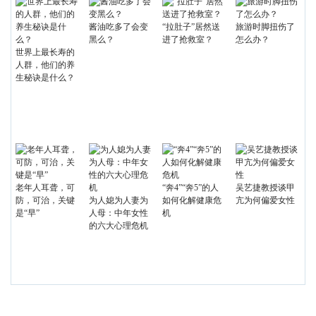
酱油吃多了会变
“拉肚子”居然送
旅游时脚扭伤了
黑么？
进了抢救室？
怎么办？
世界上最长寿的
人群，他们的养
生秘诀是什么？
老年人耳聋，可
“奔4”“奔5”的人
吴艺捷教授谈甲
防，可治，关键
为人媳为人妻为
如何化解健康危
亢为何偏爱女性
是“早”
人母：中年女性
机
的六大心理危机