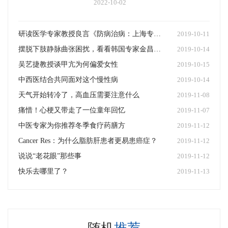
2022-10-02
研读医学专家教授良言《防病治病：上海专家面对面》，赴一场健康之约
2019-10-11
摆脱下肢静脉曲张困扰，看看韩国专家金昌洙怎么说
2019-10-14
吴艺捷教授谈甲亢为何偏爱女性
2019-10-15
中西医结合共同面对这个慢性病
2019-10-14
天气开始转冷了，高血压需要注意什么
2019-11-08
痛惜！心梗又带走了一位童年回忆
2019-11-07
中医专家为你推荐冬季食疗药膳方
2019-11-12
Cancer Res：为什么脂肪肝患者更易患癌症？
2019-11-12
说说“老花眼”那些事
2019-11-12
快乐去哪里了？
2019-11-13