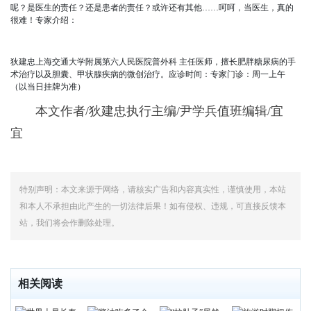
呢？是医生的责任？还是患者的责任？或许还有其他……呵呵，当医生，真的
很难！专家介绍：
狄建忠上海交通大学附属第六人民医院普外科 主任医师，擅长肥胖糖尿病的手
术治疗以及胆囊、甲状腺疾病的微创治疗。应诊时间：专家门诊：周一上午
（以当日挂牌为准）
本文作者/狄建忠执行主编/尹学兵值班编辑/宜
宜
特别声明：本文来源于网络，请核实广告和内容真实性，谨慎使用，本站
和本人不承担由此产生的一切法律后果！如有侵权、违规，可直接反馈本
站，我们将会作删除处理。
相关阅读