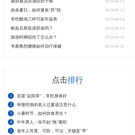
腹部着凉后谨防肚子痛
2019-06-13
炎炎夏日，如何避免“肝”扰
2019-06-12
常吃醋泡三样可延年益寿
2019-06-14
献血后易造成贫血吗？
2019-06-14
旅游时脚扭伤了怎么办？
2019-06-18
专家教您腰痛如何治疗保健
2019-06-18
点击
排行
1
韭菜“起阳草”，常吃身体好
2
有慢性病的老人过夏该注意什么
3
小暑时节，如何饮食养生？
4
中年男人：你不妨“挑”着吃
5
老年人耳聋，可防，可治，关键是“早”