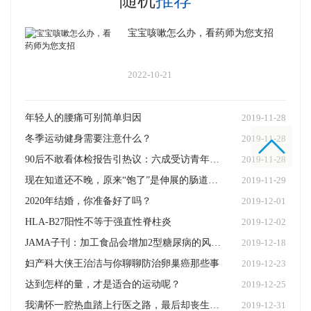
随机
推荐
宝宝咳嗽怎么办，看药师为您支招
2022-10-21
年轻人的腰痛可别简单归因
2019-11-28
冬季运动健身需要注意什么？
2019-11-28
90后不敢看体检报告引热议：六成受访青年怕体检查出问题
2019-11-28
现在知道还不晚，原来“饱了”是伸展的肠道告诉我们的！
2019-11-29
2020年结婚，你准备好了吗？
2019-12-01
HLA-B27阳性不等于强直性脊柱炎
2019-12-02
JAMA子刊：加工食品会增加2型糖尿病的风险吗？
2019-12-18
妇产科大侠王治洁与你聊聊防治卵巢癌那些事
2019-12-23
达到怎样的量，才是适合的运动呢？
2019-12-25
我满怀一腔热血踏上行医之路，最后却丧生于我的信仰之下
2019-12-31