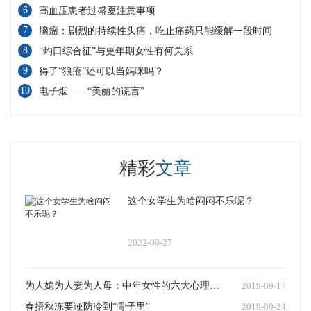
6
高血压患者过盛夏注意事项
7
脑瘤：剧烈的持续性头痛，吃止痛药只能缓解一段时间
8
“灼口综合征”与更年期女性有何关系
9
得了“狼疮”还可以当妈咪吗？
10
电子烟——“美丽的谎言”
精彩
文章
这个女学生为啥闷闷不乐呢？
2022-09-27
为人媳为人妻为人母：中年女性的六大心理危机
2019-09-17
春捂秋冻要谨防冷到“骨子里”
2019-09-24